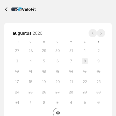
VeloFit
augustus
2026
m
d
w
d
v
z
z
27
28
29
30
31
1
2
3
4
5
6
7
8
9
10
11
12
13
14
15
16
17
18
19
20
21
22
23
24
25
26
27
28
29
30
31
1
2
3
4
5
6