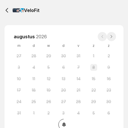
VeloFit
augustus
2026
m
d
w
d
v
z
z
27
28
29
30
31
1
2
3
4
5
6
7
8
9
10
11
12
13
14
15
16
17
18
19
20
21
22
23
24
25
26
27
28
29
30
31
1
2
3
4
5
6