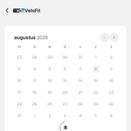
VeloFit
augustus
2026
m
d
w
d
v
z
z
27
28
29
30
31
1
2
3
4
5
6
7
8
9
10
11
12
13
14
15
16
17
18
19
20
21
22
23
24
25
26
27
28
29
30
31
1
2
3
4
5
6