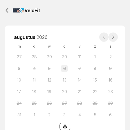
VeloFit
augustus
2026
m
d
w
d
v
z
z
27
28
29
30
31
1
2
3
4
5
6
7
8
9
10
11
12
13
14
15
16
17
18
19
20
21
22
23
24
25
26
27
28
29
30
31
1
2
3
4
5
6